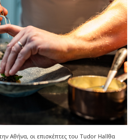
την Αθήνα, οι επισκέπτες του Tudor Hallθα