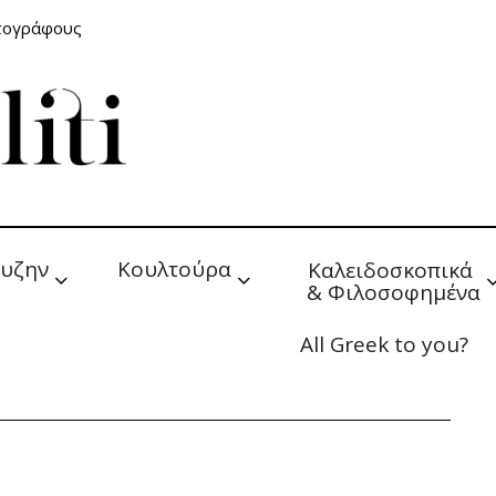
ατογράφους
υζην
Κουλτούρα
Καλειδοσκοπικά 
& Φιλοσοφημένα
All Greek to you?