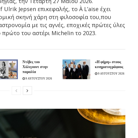
ηγίας, την Τετάρτη 27 Μαΐου 2026.
Ulrik Jepsen επικεφαλής, το À L’aise έχει
ομική σκηνή χάρη στη φιλοσοφία του,που
αστρονομία με τις αγνές, εποχικές πρώτες ύλες
πρώτο του αστέρι Michelin το 2023.
Ντίβες του
«H φήμη» στους
Χόλιγουντ στην
κινηματογράφους
παραλία
9 ΑΥΓΟΥΣΤΟΥ 2026
9 ΑΥΓΟΥΣΤΟΥ 2026