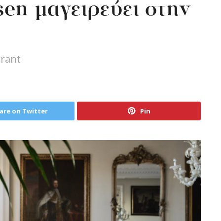
sen μαγειρεύει στην
urant
are on Twitter
Pin