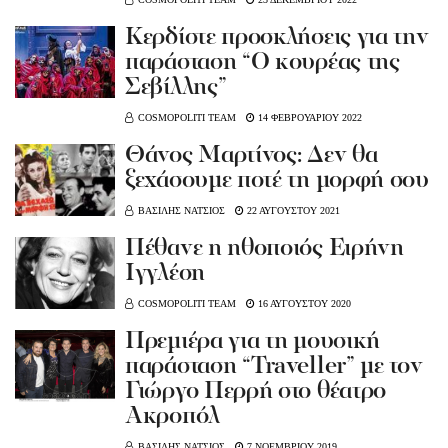
Κερδίστε προσκλήσεις για την
παράσταση “Ο κουρέας της
Σεβίλλης”
COSMOPOLITI TEAM
14 ΦΕΒΡΟΥΑΡΙΟΥ 2022
Θάνος Μαρτίνος: Δεν θα
ξεχάσουμε ποτέ τη μορφή σου
ΒΑΣΙΛΗΣ ΝΑΤΣΙΟΣ
22 ΑΥΓΟΥΣΤΟΥ 2021
Πέθανε η ηθοποιός Ειρήνη
Ιγγλέση
COSMOPOLITI TEAM
16 ΑΥΓΟΥΣΤΟΥ 2020
Πρεμιέρα για τη μουσική
παράσταση “Traveller” με τον
Γιώργο Περρή στο θέατρο
Ακροπόλ
ΒΑΣΙΛΗΣ ΝΑΤΣΙΟΣ
7 ΝΟΕΜΒΡΙΟΥ 2019