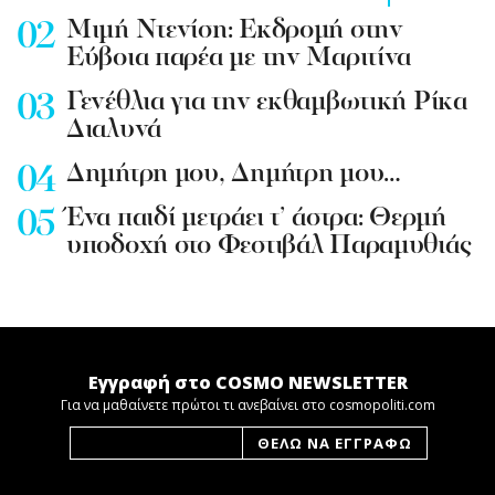
Mιμή Ντενίση: Εκδρομή στην
Εύβοια παρέα με την Μαριτίνα
Γενέθλια για την εκθαμβωτική Ρίκα
Διαλυνά
Δημήτρη μου, Δημήτρη μου…
Ένα παιδί μετράει τ’ άστρα: Θερμή
υποδοχή στο Φεστιβάλ Παραμυθιάς
Εγγραφή στο COSMO NEWSLETTER
Για να μαθαίνετε πρώτοι τι ανεβαίνει στο cosmopoliti.com