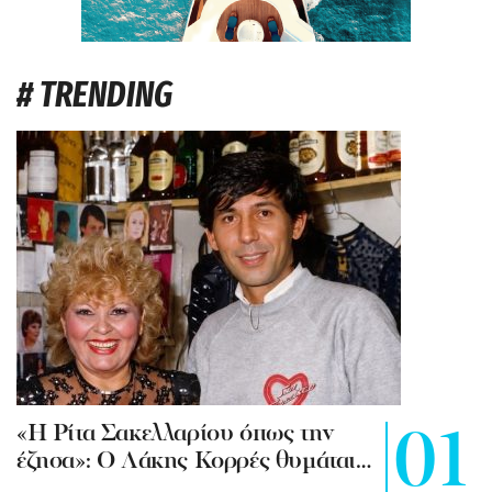
# TRENDING
«Η Ρίτα Σακελλαρίου όπως την
έζησα»: Ο Λάκης Κορρές θυμάται…