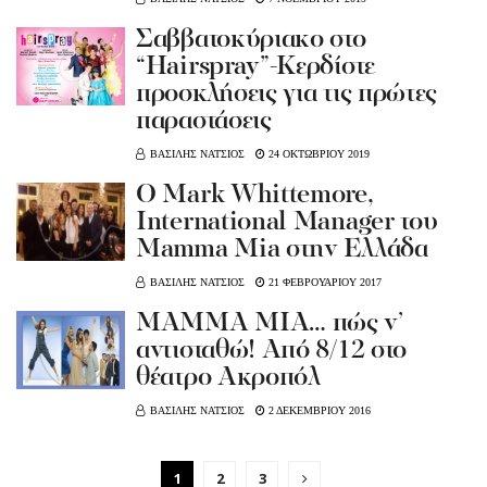
Σαββατοκύριακο στο
“Hairspray”-Kερδίστε
προσκλήσεις για τις πρώτες
παραστάσεις
ΒΑΣΙΛΗΣ ΝΑΤΣΙΟΣ
24 ΟΚΤΩΒΡΙΟΥ 2019
Ο Mark Whittemore,
International Manager του
Μamma Mia στην Ελλάδα
ΒΑΣΙΛΗΣ ΝΑΤΣΙΟΣ
21 ΦΕΒΡΟΥΑΡΙΟΥ 2017
MAMMA MIA… πώς ν’
αντισταθώ! Από 8/12 στο
θέατρο Ακροπόλ
ΒΑΣΙΛΗΣ ΝΑΤΣΙΟΣ
2 ΔΕΚΕΜΒΡΙΟΥ 2016
1
2
3