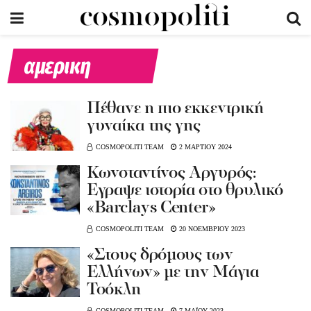
αμερικη
Πέθανε η πιο εκκεντρική
γυναίκα της γης
COSMOPOLITI TEAM
2 ΜΑΡΤΙΟΥ 2024
Κωνσταντίνος Αργυρός:
Έγραψε ιστορία στο θρυλικό
«Barclays Center»
COSMOPOLITI TEAM
20 ΝΟΕΜΒΡΙΟΥ 2023
«Στους δρόμους των
Ελλήνων» με την Μάγια
Τσόκλη
COSMOPOLITI TEAM
7 ΜΑΪΟΥ 2023