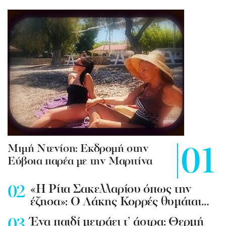
Mιμή Ντενίση: Εκδρομή στην
Εύβοια παρέα με την Μαριτίνα
«Η Ρίτα Σακελλαρίου όπως την
έζησα»: Ο Λάκης Κορρές θυμάται…
Ένα παιδί μετράει τ’ άστρα: Θερμή