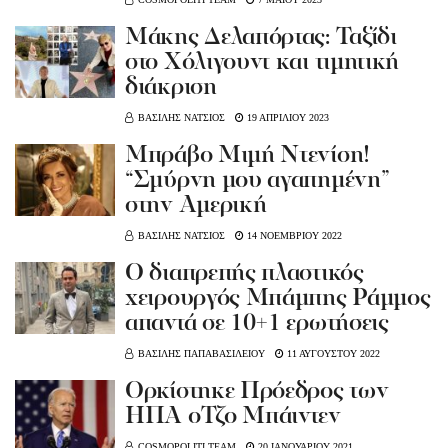
Μάκης Δελαπόρτας: Ταξίδι
στο Χόλιγουντ και τιμητική
διάκριση
ΒΑΣΙΛΗΣ ΝΑΤΣΙΟΣ
19 ΑΠΡΙΛΙΟΥ 2023
Μπράβο Μιμή Ντενίση!
“Σμύρνη μου αγαπημένη”
στην Αμερική
ΒΑΣΙΛΗΣ ΝΑΤΣΙΟΣ
14 ΝΟΕΜΒΡΙΟΥ 2022
Ο διαπρεπής πλαστικός
χειρουργός Μπάμπης Ράμμος
απαντά σε 10+1 ερωτήσεις
ΒΑΣΙΛΗΣ ΠΑΠΑΒΑΣΙΛΕΙΟΥ
11 ΑΥΓΟΥΣΤΟΥ 2022
Ορκίστηκε Πρόεδρος των
ΗΠΑ οΤζο Μπάιντεν
COSMOPOLITI TEAM
20 ΙΑΝΟΥΑΡΙΟΥ 2021