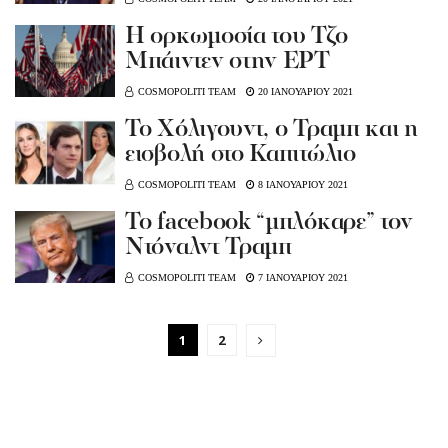
H ορκωμοσία του Τζο
Μπάιντεν στην ΕΡΤ
COSMOPOLITI TEAM
20 ΙΑΝΟΥΑΡΙΟΥ 2021
Το Χόλιγουντ, ο Τραμπ και η
εισβολή στο Καπιτώλιο
COSMOPOLITI TEAM
8 ΙΑΝΟΥΑΡΙΟΥ 2021
Το facebook “μπλόκαρε” τον
Ντόναλντ Τραμπ
COSMOPOLITI TEAM
7 ΙΑΝΟΥΑΡΙΟΥ 2021
1
2