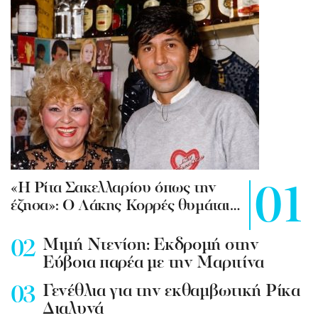
«Η Ρίτα Σακελλαρίου όπως την
έζησα»: Ο Λάκης Κορρές θυμάται…
Mιμή Ντενίση: Εκδρομή στην
Εύβοια παρέα με την Μαριτίνα
Γενέθλια για την εκθαμβωτική Ρίκα
Διαλυνά