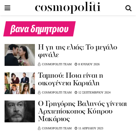
βανα δημητριου
Η γη της ελιάς: Το μεγάλο
φινάλε
COSMOPOLITI TEAM
8 ΙΟΥΛΙΟΥ 2026
Ταμπού: Ποια είναι η
οικογένεια Καρτάλη
COSMOPOLITI TEAM
12 ΣΕΠΤΕΜΒΡΙΟΥ 2024
O Γρηγόρης Βαλτινός γίνεται
Αρχιεπίσκοπος Κύπρου
Μακάριος
COSMOPOLITI TEAM
11 ΑΠΡΙΛΙΟΥ 2023