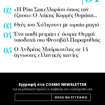
«Η Ρίτα Σακελλαρίου όπως την
έζησα»: Ο Λάκης Κορρές θυμάται…
Θεές του Χόλιγουντ με ωραία μαγιό
Ένα παιδί μετράει τ’ άστρα: Θερμή
υποδοχή στο Φεστιβάλ Παραμυθιάς
Ο Ανδρέας Μπάρκουλης σε 14
άγνωστες ελληνικές ταινίες
Εγγραφή στο COSMO NEWSLETTER
Για να μαθαίνετε πρώτοι τι ανεβαίνει στο cosmopoliti.com