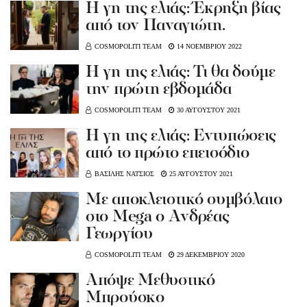
Η γη της ελιάς: Έκρηξη βίας
από τον Παναγιώτη.
COSMOPOLITI TEAM
14 ΝΟΕΜΒΡΙΟΥ 2022
Η γη της ελιάς: Τι θα δούμε
την πρώτη εβδομάδα
COSMOPOLITI TEAM
30 ΑΥΓΟΥΣΤΟΥ 2021
Η γη της ελιάς: Εντυπώσεις
από το πρώτο επεισόδιο
ΒΑΣΙΛΗΣ ΝΑΤΣΙΟΣ
25 ΑΥΓΟΥΣΤΟΥ 2021
Με αποκλειστικό συμβόλαιο
στο Μega o Aνδρέας
Γεωργίου
COSMOPOLITI TEAM
29 ΔΕΚΕΜΒΡΙΟΥ 2020
Απόψε Μεθυστικό
Μπρούσκο