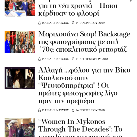
για τη νέα χρονιά – Ποιοι
κέρδισαν το φλουρί
ΒΑΣΙΛΗΣ ΝΑΤΣΙΟΣ
14 ΙΑΝΟΥΑΡΙΟΥ 2019
Μαριχουάνα Stop! Βackstage
της φωτογράφισης με στιλ
΄70ς: αποκλειστικό ρεπορτάζ
ΒΑΣΙΛΗΣ ΝΑΤΣΙΟΣ
11 ΣΕΠΤΕΜΒΡΙΟΥ 2018
Αλλαγή …φύλου για την Βίκυ
Κουλιανού στην
“Ψευτοϋπηρέτρια” ! Οι
πρώτες φωτογραφίες λίγο
πριν την πρεμιέρα
ΒΑΣΙΛΗΣ ΝΑΤΣΙΟΣ
14 ΝΟΕΜΒΡΙΟΥ 2016
“Women In Mykonos
Through The Decades”: Το