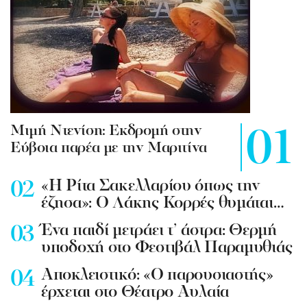
Mιμή Ντενίση: Εκδρομή στην
Εύβοια παρέα με την Μαριτίνα
«Η Ρίτα Σακελλαρίου όπως την
έζησα»: Ο Λάκης Κορρές θυμάται…
Ένα παιδί μετράει τ’ άστρα: Θερμή
υποδοχή στο Φεστιβάλ Παραμυθιάς
Aποκλειστικό: «Ο παρουσιαστής»
έρχεται στο Θέατρο Αυλαία