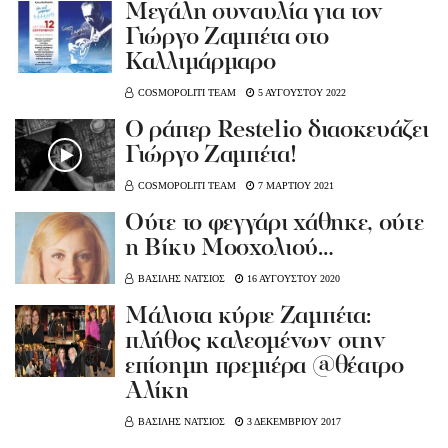
Mεγάλη συναυλία για τον
Γιώργο Ζαμπέτα στο
Καλλιμάρμαρο
COSMOPOLITI TEAM
5 ΑΥΓΟΥΣΤΟΥ 2022
Ο ράπερ Restelio διασκευάζει
Γιώργο Ζαμπέτα!
COSMOPOLITI TEAM
7 ΜΑΡΤΙΟΥ 2021
Ούτε το φεγγάρι χάθηκε, ούτε
η Βίκυ Μοσχολιού…
ΒΑΣΙΛΗΣ ΝΑΤΣΙΟΣ
16 ΑΥΓΟΥΣΤΟΥ 2020
Μάλιστα κύριε Ζαμπέτα:
πλήθος καλεσμένων στην
επίσημη πρεμιέρα @θέατρο
Αλίκη
ΒΑΣΙΛΗΣ ΝΑΤΣΙΟΣ
3 ΔΕΚΕΜΒΡΙΟΥ 2017