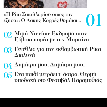
«Η Ρίτα Σακελλαρίου όπως την
έζησα»: Ο Λάκης Κορρές θυμάται…
Mιμή Ντενίση: Εκδρομή στην
Εύβοια παρέα με την Μαριτίνα
Γενέθλια για την εκθαμβωτική Ρίκα
Διαλυνά
Δημήτρη μου, Δημήτρη μου…
Ένα παιδί μετράει τ’ άστρα: Θερμή
υποδοχή στο Φεστιβάλ Παραμυθιάς