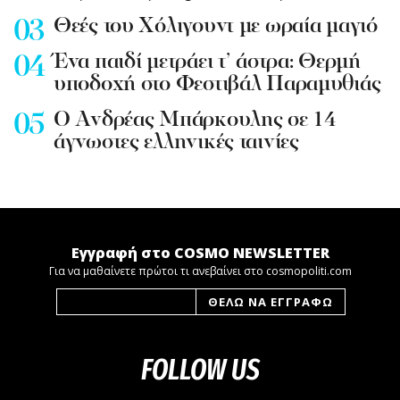
Θεές του Χόλιγουντ με ωραία μαγιό
Ένα παιδί μετράει τ’ άστρα: Θερμή
υποδοχή στο Φεστιβάλ Παραμυθιάς
Ο Ανδρέας Μπάρκουλης σε 14
άγνωστες ελληνικές ταινίες
Εγγραφή στο COSMO NEWSLETTER
Για να μαθαίνετε πρώτοι τι ανεβαίνει στο cosmopoliti.com
FOLLOW US