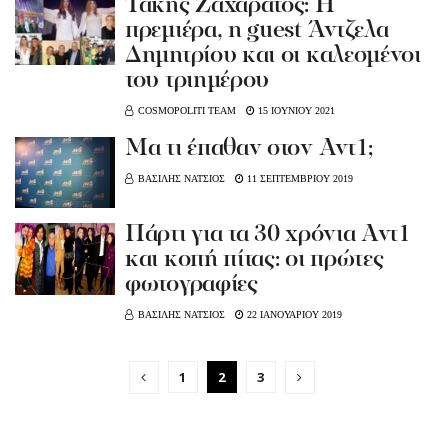
Τάκης Ζαχαράτος: Η
πρεμιέρα, η guest Άντζελα
Δημητρίου και οι καλεσμένοι
του τριημέρου
COSMOPOLITI TEAM
15 ΙΟΥΝΙΟΥ 2021
Μα τι έπαθαν στον Αντ1;
ΒΑΣΙΛΗΣ ΝΑΤΣΙΟΣ
11 ΣΕΠΤΕΜΒΡΙΟΥ 2019
Πάρτι για τα 30 χρόνια Αντ1
και κοπή πίτας: οι πρώτες
φωτογραφίες
ΒΑΣΙΛΗΣ ΝΑΤΣΙΟΣ
22 ΙΑΝΟΥΑΡΙΟΥ 2019
1
2
3