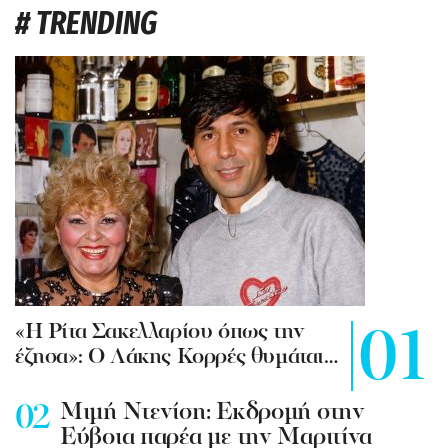
# TRENDING
«Η Ρίτα Σακελλαρίου όπως την
έζησα»: Ο Λάκης Κορρές θυμάται…
Mιμή Ντενίση: Εκδρομή στην
Εύβοια παρέα με την Μαριτίνα