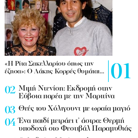
«Η Ρίτα Σακελλαρίου όπως την
έζησα»: Ο Λάκης Κορρές θυμάται…
Mιμή Ντενίση: Εκδρομή στην
Εύβοια παρέα με την Μαριτίνα
Θεές του Χόλιγουντ με ωραία μαγιό
Ένα παιδί μετράει τ’ άστρα: Θερμή
υποδοχή στο Φεστιβάλ Παραμυθιάς