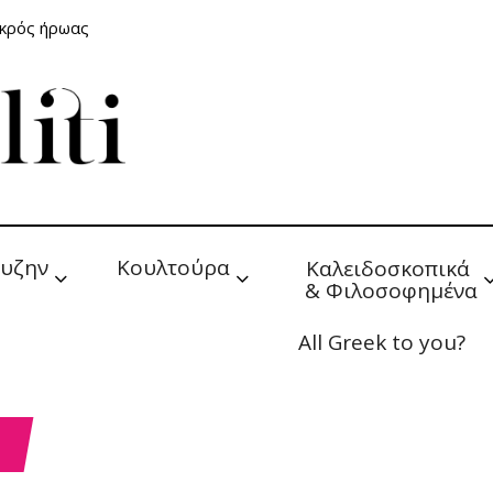
ικρός ήρωας
υζην
Κουλτούρα
Καλειδοσκοπικά 
& Φιλοσοφημένα
All Greek to you?