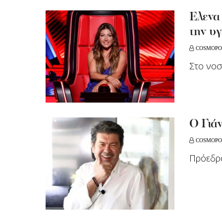
Έλενα
την υγ
COSMOPO
Στο νοσ
Ο Γιά
COSMOPO
Πρόεδρο