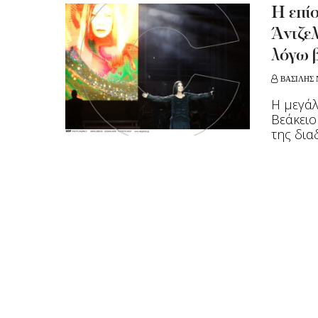
Η επί
Άντζε
λόγω 
ΒΑΣΙΛΗΣ 
Η μεγάλ
Βεάκειο
της δια