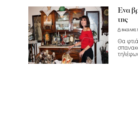
Ένα βρ
της
ΒΑΣΙΛΗΣ 
Θα φτιά
σπανακό
τηλέφων