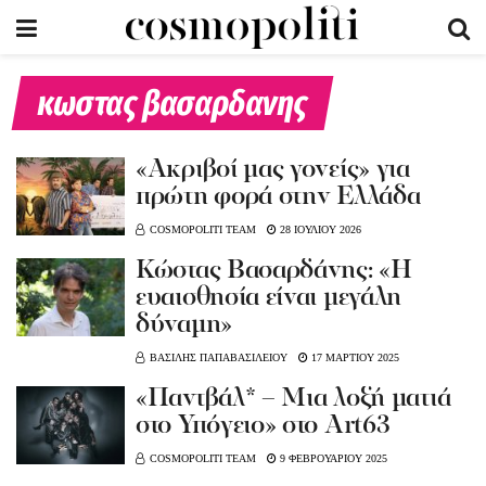
κωστας βασαρδανης
«Ακριβοί μας γονείς» για
πρώτη φορά στην Ελλάδα
COSMOPOLITI TEAM
28 ΙΟΥΛΙΟΥ 2026
Κώστας Βασαρδάνης: «Η
ευαισθησία είναι μεγάλη
δύναμη»
ΒΑΣΙΛΗΣ ΠΑΠΑΒΑΣΙΛΕΙΟΥ
17 ΜΑΡΤΙΟΥ 2025
«Παντβάλ* – Μια λοξή ματιά
στο Υπόγειο» στο Art63
COSMOPOLITI TEAM
9 ΦΕΒΡΟΥΑΡΙΟΥ 2025