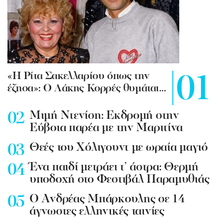
«Η Ρίτα Σακελλαρίου όπως την
έζησα»: Ο Λάκης Κορρές θυμάται…
Mιμή Ντενίση: Εκδρομή στην
Εύβοια παρέα με την Μαριτίνα
Θεές του Χόλιγουντ με ωραία μαγιό
Ένα παιδί μετράει τ’ άστρα: Θερμή
υποδοχή στο Φεστιβάλ Παραμυθιάς
Ο Ανδρέας Μπάρκουλης σε 14
άγνωστες ελληνικές ταινίες