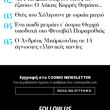
έζησα»: Ο Λάκης Κορρές θυμάται…
Θεές του Χόλιγουντ με ωραία μαγιό
Ένα παιδί μετράει τ’ άστρα: Θερμή
υποδοχή στο Φεστιβάλ Παραμυθιάς
Ο Ανδρέας Μπάρκουλης σε 14
άγνωστες ελληνικές ταινίες
Εγγραφή στο COSMO NEWSLETTER
Για να μαθαίνετε πρώτοι τι ανεβαίνει στο cosmopoliti.com
FOLLOW US