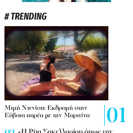
# TRENDING
Mιμή Ντενίση: Εκδρομή στην
Εύβοια παρέα με την Μαριτίνα
«Η Ρίτα Σακελλαρίου όπως την