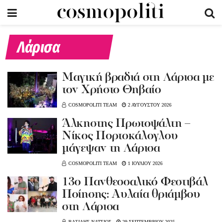
Λάρισα
Μαγική βραδιά στη Λάρισα με
τον Χρήστο Θηβαίο
COSMOPOLITI TEAM
2 ΑΥΓΟΥΣΤΟΥ 2026
Άλκηστης Πρωτοψάλτη –
Νίκος Πορτοκάλογλου
μάγεψαν τη Λάρισα
COSMOPOLITI TEAM
1 ΙΟΥΛΙΟΥ 2026
13ο Πανθεσσαλικό Φεστιβάλ
Ποίησης: Αυλαία θριάμβου
στη Λάρισα
ΒΑΣΙΛΗΣ ΝΑΤΣΙΟΣ
29 ΣΕΠΤΕΜΒΡΙΟΥ 2025