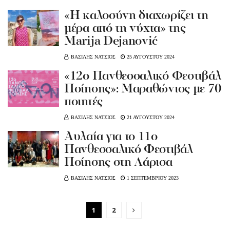
«Η καλοσύνη διαχωρίζει τη
μέρα από τη νύχτα» της
Marija Dejanović
ΒΑΣΙΛΗΣ ΝΑΤΣΙΟΣ
25 ΑΥΓΟΥΣΤΟΥ 2024
«12ο Πανθεσσαλικό Φεστιβάλ
Ποίησης»: Μαραθώνιος με 70
ποιητές
ΒΑΣΙΛΗΣ ΝΑΤΣΙΟΣ
21 ΑΥΓΟΥΣΤΟΥ 2024
Αυλαία για το 11ο
Πανθεσσαλικό Φεστιβάλ
Ποίησης στη Λάρισα
ΒΑΣΙΛΗΣ ΝΑΤΣΙΟΣ
1 ΣΕΠΤΕΜΒΡΙΟΥ 2023
1
2