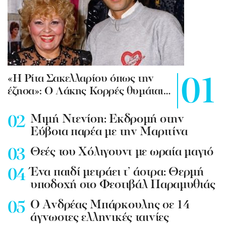
«Η Ρίτα Σακελλαρίου όπως την
έζησα»: Ο Λάκης Κορρές θυμάται…
Mιμή Ντενίση: Εκδρομή στην
Εύβοια παρέα με την Μαριτίνα
Θεές του Χόλιγουντ με ωραία μαγιό
Ένα παιδί μετράει τ’ άστρα: Θερμή
υποδοχή στο Φεστιβάλ Παραμυθιάς
Ο Ανδρέας Μπάρκουλης σε 14
άγνωστες ελληνικές ταινίες