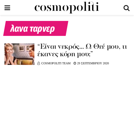
λανα ταρνερ
“Είναι νεκρός… Ω Θεέ μου, τι
έκανες κόρη μου;”
COSMOPOLITI TEAM
29 ΣΕΠΤΕΜΒΡΙΟΥ 2020