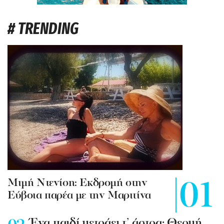
# TRENDING
Mιμή Ντενίση: Εκδρομή στην
Εύβοια παρέα με την Μαριτίνα
Ένα παιδί μετράει τ’ άστρα: Θερμή