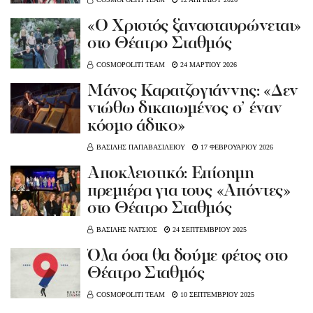
«Ο Χριστός ξανασταυρώνεται»
στο Θέατρο Σταθμός
COSMOPOLITI TEAM
24 ΜΑΡΤΙΟΥ 2026
Μάνος Καρατζογιάννης: «Δεν
νιώθω δικαιωμένος σ’ έναν
κόσμο άδικο»
ΒΑΣΙΛΗΣ ΠΑΠΑΒΑΣΙΛΕΙΟΥ
17 ΦΕΒΡΟΥΑΡΙΟΥ 2026
Αποκλειστικό: Επίσημη
πρεμιέρα για τους «Απόντες»
στο Θέατρο Σταθμός
ΒΑΣΙΛΗΣ ΝΑΤΣΙΟΣ
24 ΣΕΠΤΕΜΒΡΙΟΥ 2025
Όλα όσα θα δούμε φέτος στο
Θέατρο Σταθμός
COSMOPOLITI TEAM
10 ΣΕΠΤΕΜΒΡΙΟΥ 2025