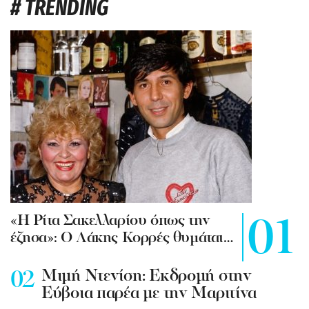
# TRENDING
«Η Ρίτα Σακελλαρίου όπως την
έζησα»: Ο Λάκης Κορρές θυμάται…
Mιμή Ντενίση: Εκδρομή στην
Εύβοια παρέα με την Μαριτίνα