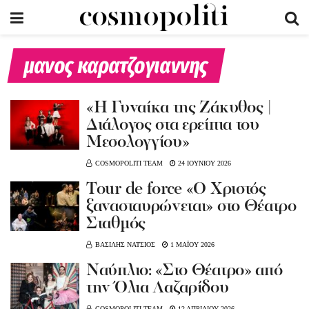
μανος καρατζογιαννης
«Η Γυναίκα της Ζάκυθος |
Διάλογος στα ερείπια του
Μεσολογγίου»
COSMOPOLITI TEAM
24 ΙΟΥΝΙΟΥ 2026
Tour de force «Ο Χριστός
ξανασταυρώνεται» στο Θέατρο
Σταθμός
ΒΑΣΙΛΗΣ ΝΑΤΣΙΟΣ
1 ΜΑΪΟΥ 2026
Ναύπλιο: «Στο Θέατρο» από
την Όλια Λαζαρίδου
COSMOPOLITI TEAM
12 ΑΠΡΙΛΙΟΥ 2026