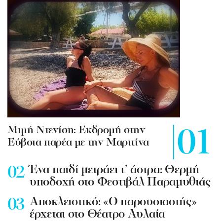
Mιμή Ντενίση: Εκδρομή στην
Εύβοια παρέα με την Μαριτίνα
Ένα παιδί μετράει τ’ άστρα: Θερμή
υποδοχή στο Φεστιβάλ Παραμυθιάς
Aποκλειστικό: «Ο παρουσιαστής»
έρχεται στο Θέατρο Αυλαία