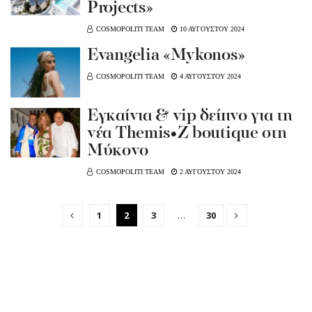
Projects»
COSMOPOLITI TEAM
10 ΑΥΓΟΥΣΤΟΥ 2024
Evangelia «Mykonos»
COSMOPOLITI TEAM
4 ΑΥΓΟΥΣΤΟΥ 2024
Εγκαίνια & vip δείπνο για τη
νέα Themis•Z boutique στη
Μύκονο
COSMOPOLITI TEAM
2 ΑΥΓΟΥΣΤΟΥ 2024
1
2
3
…
30