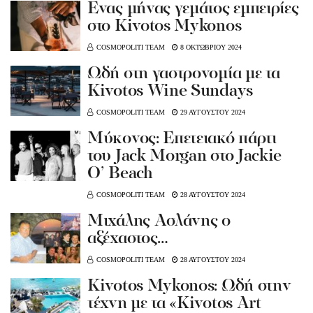
Ένας μήνας γεμάτος εμπειρίες
στο Κivotos Mykonos
COSMOPOLITI TEAM
8 ΟΚΤΩΒΡΙΟΥ 2024
Ωδή στη γαστρονομία με τα
Kivotos Wine Sundays
COSMOPOLITI TEAM
29 ΑΥΓΟΥΣΤΟΥ 2024
Μύκονος: Επετειακό πάρτι
του Jack Morgan στο Jackie
O’ Beach
COSMOPOLITI TEAM
28 ΑΥΓΟΥΣΤΟΥ 2024
Μιχάλης Ασλάνης ο
αξέχαστος…
COSMOPOLITI TEAM
28 ΑΥΓΟΥΣΤΟΥ 2024
Kivotos Mykonos: Ωδή στην
τέχνη με τα «Kivotos Art