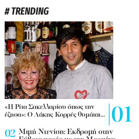
# TRENDING
«Η Ρίτα Σακελλαρίου όπως την
έζησα»: Ο Λάκης Κορρές θυμάται…
Mιμή Ντενίση: Εκδρομή στην