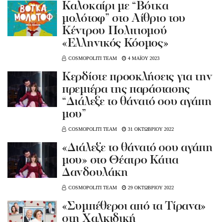
Καλοκαίρι με “Βότκα
μολότοφ” στο Αίθριο του
Κέντρου Πολιτισμού
«Ελληνικός Κόσμος»
COSMOPOLITI TEAM
4 ΜΑΪΟΥ 2023
Κερδίστε προσκλήσεις για την
πρεμιέρα της παράστασης
“Διάλεξε το θάνατό σου αγάπη
μου”
COSMOPOLITI TEAM
31 ΟΚΤΩΒΡΙΟΥ 2022
«Διάλεξε το θάνατό σου αγάπη
μου» στο Θέατρο Κάτια
Δανδουλάκη
COSMOPOLITI TEAM
29 ΟΚΤΩΒΡΙΟΥ 2022
«Συμπέθεροι από τα Τίρανα»
στη Χαλκιδική