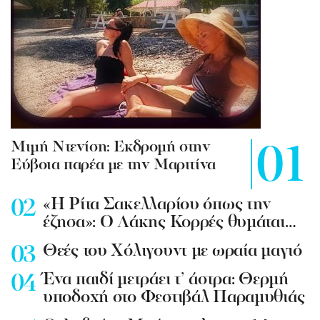
Mιμή Ντενίση: Εκδρομή στην
Εύβοια παρέα με την Μαριτίνα
«Η Ρίτα Σακελλαρίου όπως την
έζησα»: Ο Λάκης Κορρές θυμάται…
Θεές του Χόλιγουντ με ωραία μαγιό
Ένα παιδί μετράει τ’ άστρα: Θερμή
υποδοχή στο Φεστιβάλ Παραμυθιάς