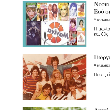
Νοσταλ
Εσύ σ
ΒΑΣΙΛΗΣ 
Η μανία
και ΄80ς
Γιώργο
ΒΑΣΙΛΗΣ 
Ποιος ε