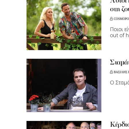
Αυτοί 
στη ζ
COSMOPO
Ποιοι εί
out of h
Σταμάτ
ΒΑΣΙΛΗΣ
Ο Σταμά
Κέρδι