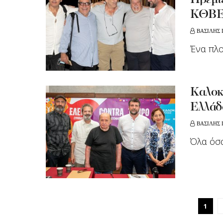
Πρεμι
ΚΘΒ
ΒΑΣΙΛΗΣ
Ένα πλο
Kαλοκ
Ελλάδ
ΒΑΣΙΛΗΣ
Όλα όσα
1