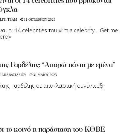
είναι οι 14 celebrities που βρίσκονται
ούγκλα
LITI TEAM
11 ΟΚΤΩΒΡΙΟΥ 2023
ναι οι 14 celebrities του «I’m a celebrity… Get me
ere!»
ης Γαρδέλης: “Απορώ πάντα με εμένα”
 ΠΑΠΑΒΑΣΙΛΕΙΟΥ
31 ΜΑΪΟΥ 2023
της Γαρδέλης σε αποκλειστική συνέντευξη
σε το κοινό η παράσταση του ΚΘΒΕ