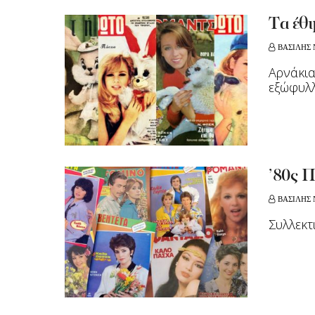
Tα έθ
ΒΑΣΙΛΗΣ 
Αρνάκια
εξώφυλ
’80ς 
ΒΑΣΙΛΗΣ 
Συλλεκτ