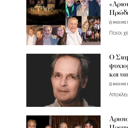
«Αρισ
Ηρώδε
ΒΑΣΙΛΗΣ
Ποιοι χ
O Σταμ
ψυχισ
και υ
ΒΑΣΙΛΗΣ
Αποκλει
Αριστ