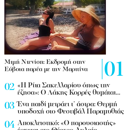
Mιμή Ντενίση: Εκδρομή στην
Εύβοια παρέα με την Μαριτίνα
«Η Ρίτα Σακελλαρίου όπως την
έζησα»: Ο Λάκης Κορρές θυμάται…
Ένα παιδί μετράει τ’ άστρα: Θερμή
υποδοχή στο Φεστιβάλ Παραμυθιάς
Aποκλειστικό: «Ο παρουσιαστής»