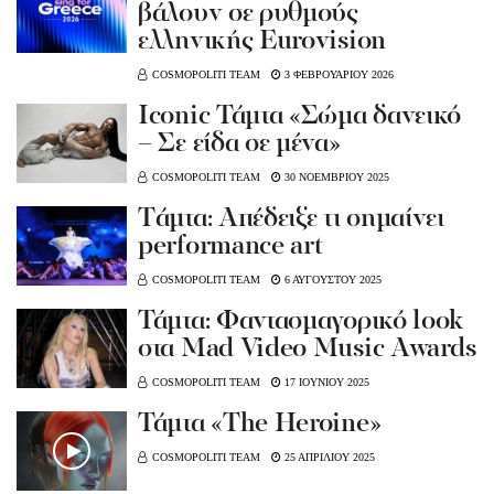
βάλουν σε ρυθμούς
ελληνικής Eurovision
COSMOPOLITI TEAM
3 ΦΕΒΡΟΥΑΡΙΟΥ 2026
Ιconic Τάμτα «Σώμα δανεικό
– Σε είδα σε μένα»
COSMOPOLITI TEAM
30 ΝΟΕΜΒΡΙΟΥ 2025
Tάμτα: Απέδειξε τι σημαίνει
performance art
COSMOPOLITI TEAM
6 ΑΥΓΟΥΣΤΟΥ 2025
Τάμτα: Φαντασμαγορικό look
στα Mad Video Music Awards
COSMOPOLITI TEAM
17 ΙΟΥΝΙΟΥ 2025
Τάμτα «The Heroine»
COSMOPOLITI TEAM
25 ΑΠΡΙΛΙΟΥ 2025