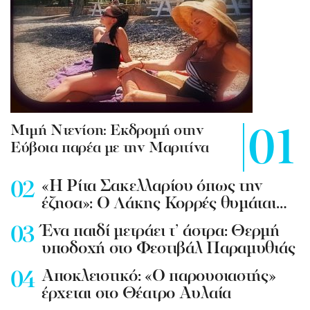
Mιμή Ντενίση: Εκδρομή στην
Εύβοια παρέα με την Μαριτίνα
«Η Ρίτα Σακελλαρίου όπως την
έζησα»: Ο Λάκης Κορρές θυμάται…
Ένα παιδί μετράει τ’ άστρα: Θερμή
υποδοχή στο Φεστιβάλ Παραμυθιάς
Aποκλειστικό: «Ο παρουσιαστής»
έρχεται στο Θέατρο Αυλαία