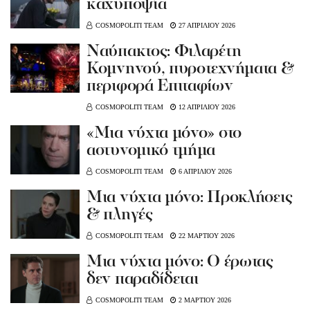
καχυποψία
COSMOPOLITI TEAM
27 ΑΠΡΙΛΙΟΥ 2026
Ναύπακτος: Φιλαρέτη
Κομνηνού, πυροτεχνήματα &
περιφορά Επιταφίων
COSMOPOLITI TEAM
12 ΑΠΡΙΛΙΟΥ 2026
«Μια νύχτα μόνο» στο
αστυνομικό τμήμα
COSMOPOLITI TEAM
6 ΑΠΡΙΛΙΟΥ 2026
Mια νύχτα μόνο: Προκλήσεις
& πληγές
COSMOPOLITI TEAM
22 ΜΑΡΤΙΟΥ 2026
Μια νύχτα μόνο: Ο έρωτας
δεν παραδίδεται
COSMOPOLITI TEAM
2 ΜΑΡΤΙΟΥ 2026