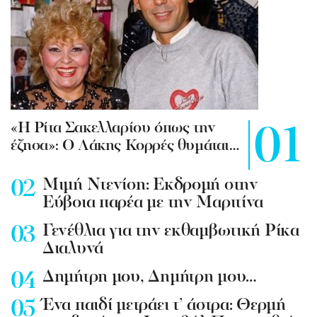
«Η Ρίτα Σακελλαρίου όπως την
έζησα»: Ο Λάκης Κορρές θυμάται…
Mιμή Ντενίση: Εκδρομή στην
Εύβοια παρέα με την Μαριτίνα
Γενέθλια για την εκθαμβωτική Ρίκα
Διαλυνά
Δημήτρη μου, Δημήτρη μου…
Ένα παιδί μετράει τ’ άστρα: Θερμή