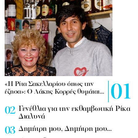
«Η Ρίτα Σακελλαρίου όπως την
έζησα»: Ο Λάκης Κορρές θυμάται…
Γενέθλια για την εκθαμβωτική Ρίκα
Διαλυνά
Δημήτρη μου, Δημήτρη μου…