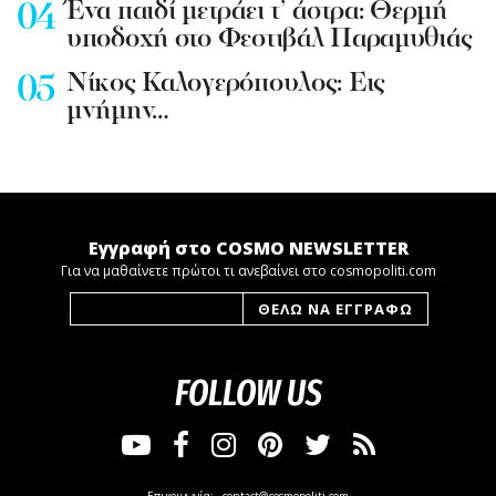
Ένα παιδί μετράει τ’ άστρα: Θερμή
υποδοχή στο Φεστιβάλ Παραμυθιάς
Νίκος Καλογερόπουλος: Εις
μνήμην…
Εγγραφή στο COSMO NEWSLETTER
Για να μαθαίνετε πρώτοι τι ανεβαίνει στο cosmopoliti.com
FOLLOW US