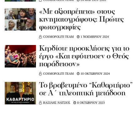
«Με αξιοπρέπεια» στους
κινηματογράφους: Πρώτες
φωτογραφίες
COSMOPOLITI TEAM
1 ΝΟΕΜΒΡΙΟΥ 2024
Κερδίστε προσκλήσεις για το
έργο «Και εφύτευσεν ο Θεός
παράδεισον»
COSMOPOLITI TEAM
10 ΟΚΤΩΒΡΙΟΥ 2024
Το βραβευμένο “Καθαρτήριο”
σε Α΄ τηλεοπτική μετάδοση
ΒΑΣΙΛΗΣ ΝΑΤΣΙΟΣ
8 ΟΚΤΩΒΡΙΟΥ 2023