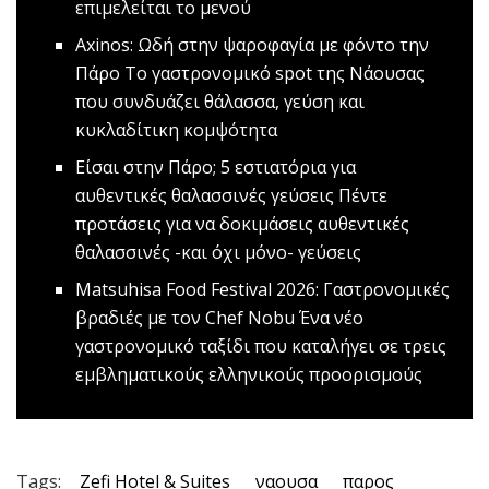
επιμελείται το μενού
Axinos: Ωδή στην ψαροφαγία με φόντο την
Πάρο
Το γαστρονομικό spot της Νάουσας
που συνδυάζει θάλασσα, γεύση και
κυκλαδίτικη κομψότητα
Είσαι στην Πάρο; 5 εστιατόρια για
αυθεντικές θαλασσινές γεύσεις
Πέντε
προτάσεις για να δοκιμάσεις αυθεντικές
θαλασσινές -και όχι μόνο- γεύσεις
Matsuhisa Food Festival 2026: Γαστρονομικές
βραδιές με τον Chef Nobu
Ένα νέο
γαστρονομικό ταξίδι που καταλήγει σε τρεις
εμβληματικούς ελληνικούς προορισμούς
Tags:
Zefi Hotel & Suites
ναουσα
παρος