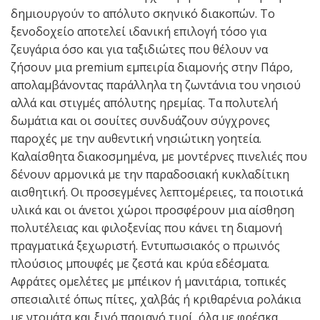
δημιουργούν το απόλυτο σκηνικό διακοπών. Το
ξενοδοχείο αποτελεί ιδανική επιλογή τόσο για
ζευγάρια όσο και για ταξιδιώτες που θέλουν να
ζήσουν μια premium εμπειρία διαμονής στην Πάρο,
απολαμβάνοντας παράλληλα τη ζωντάνια του νησιού
αλλά και στιγμές απόλυτης ηρεμίας. Τα πολυτελή
δωμάτια και οι σουίτες συνδυάζουν σύγχρονες
παροχές με την αυθεντική νησιώτικη γοητεία.
Καλαίσθητα διακοσμημένα, με μοντέρνες πινελιές που
δένουν αρμονικά με την παραδοσιακή κυκλαδίτικη
αισθητική. Οι προσεγμένες λεπτομέρειες, τα ποιοτικά
υλικά και οι άνετοι χώροι προσφέρουν μια αίσθηση
πολυτέλειας και φιλοξενίας που κάνει τη διαμονή
πραγματικά ξεχωριστή. Εντυπωσιακός ο πρωινός
πλούσιος μπουφές με ζεστά και κρύα εδέσματα.
Αφράτες ομελέτες με μπέικον ή μανιτάρια, τοπικές
σπεσιαλιτέ όπως πίτες, χαλβάς ή κριθαρένια ρολάκια
με ντομάτα και ξινό παριανό τυρί, όλα με φρέσκα