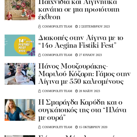
Παιχνίδια και Aιγινήτικα
κανάτια σε μια πρωτότυπη
έκθεση
COSMOPOLITI TEAM
2 ΣΕΠΤΕΜΒΡΙΟΥ 2023
Διακοπές στην Αίγινα με το
“14ο Aegina Fistiki Fest”
COSMOPOLITI TEAM
27 ΙΟΥΛΙΟΥ 2023
Πάνος Μουζουράκης-
Μαριλού Κόζαρη: Γάμος στην
Αίγινα με 550 καλεσμένους
COSMOPOLITI TEAM
28 ΜΑΪΟΥ 2023
Η Σμαράγδα Καρύδη και ο
συγκάτοικός της στα “Πλάνα
με ουρά”
COSMOPOLITI TEAM
15 ΟΚΤΩΒΡΙΟΥ 2020