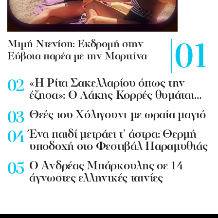
Mιμή Ντενίση: Εκδρομή στην
Εύβοια παρέα με την Μαριτίνα
«Η Ρίτα Σακελλαρίου όπως την
έζησα»: Ο Λάκης Κορρές θυμάται…
Θεές του Χόλιγουντ με ωραία μαγιό
Ένα παιδί μετράει τ’ άστρα: Θερμή
υποδοχή στο Φεστιβάλ Παραμυθιάς
Ο Ανδρέας Μπάρκουλης σε 14
άγνωστες ελληνικές ταινίες