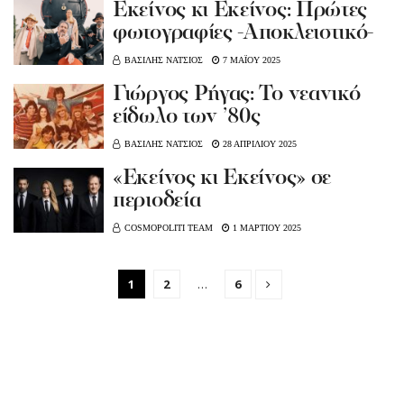
Εκείνος κι Εκείνος: Πρώτες
φωτογραφίες -Αποκλειστικό-
ΒΑΣΙΛΗΣ ΝΑΤΣΙΟΣ
7 ΜΑΪΟΥ 2025
Γιώργος Ρήγας: Το νεανικό
είδωλο των ’80ς
ΒΑΣΙΛΗΣ ΝΑΤΣΙΟΣ
28 ΑΠΡΙΛΙΟΥ 2025
«Εκείνος κι Εκείνος» σε
περιοδεία
COSMOPOLITI TEAM
1 ΜΑΡΤΙΟΥ 2025
1
2
…
6