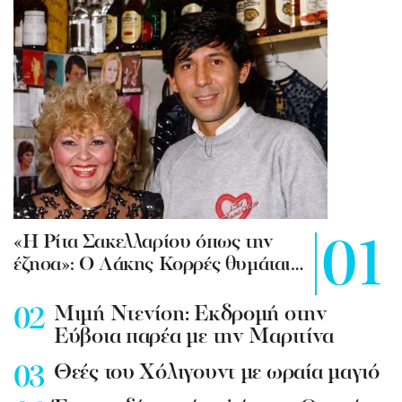
«Η Ρίτα Σακελλαρίου όπως την
έζησα»: Ο Λάκης Κορρές θυμάται…
Mιμή Ντενίση: Εκδρομή στην
Εύβοια παρέα με την Μαριτίνα
Θεές του Χόλιγουντ με ωραία μαγιό