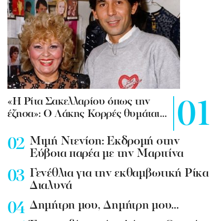
«Η Ρίτα Σακελλαρίου όπως την
έζησα»: Ο Λάκης Κορρές θυμάται…
Mιμή Ντενίση: Εκδρομή στην
Εύβοια παρέα με την Μαριτίνα
Γενέθλια για την εκθαμβωτική Ρίκα
Διαλυνά
Δημήτρη μου, Δημήτρη μου…