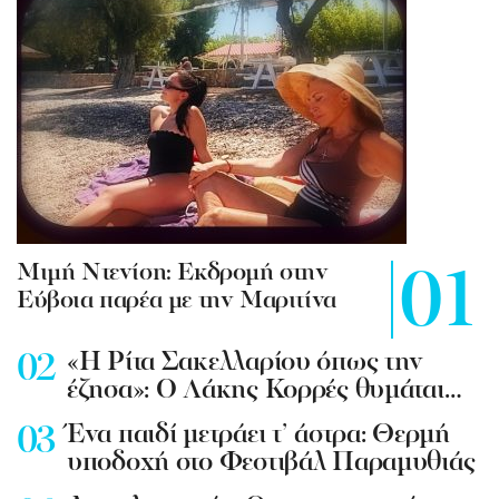
Mιμή Ντενίση: Εκδρομή στην
Εύβοια παρέα με την Μαριτίνα
«Η Ρίτα Σακελλαρίου όπως την
έζησα»: Ο Λάκης Κορρές θυμάται…
Ένα παιδί μετράει τ’ άστρα: Θερμή
υποδοχή στο Φεστιβάλ Παραμυθιάς