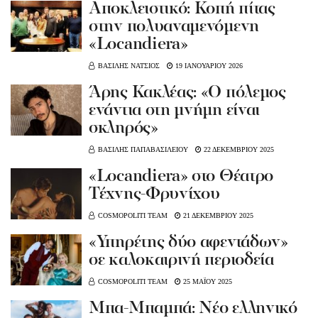
Αποκλειστικό: Κοπή πίτας
στην πολυαναμενόμενη
«Locandiera»
ΒΑΣΙΛΗΣ ΝΑΤΣΙΟΣ
19 ΙΑΝΟΥΑΡΙΟΥ 2026
Άρης Κακλέας: «Ο πόλεμος
ενάντια στη μνήμη είναι
σκληρός»
ΒΑΣΙΛΗΣ ΠΑΠΑΒΑΣΙΛΕΙΟΥ
22 ΔΕΚΕΜΒΡΙΟΥ 2025
«Locandiera» στο Θέατρο
Τέχνης-Φρυνίχου
COSMOPOLITI TEAM
21 ΔΕΚΕΜΒΡΙΟΥ 2025
«Υπηρέτης δύο αφεντάδων»
σε καλοκαιρινή περιοδεία
COSMOPOLITI TEAM
25 ΜΑΪΟΥ 2025
Μπα-Μπαμπά: Νέο ελληνικό