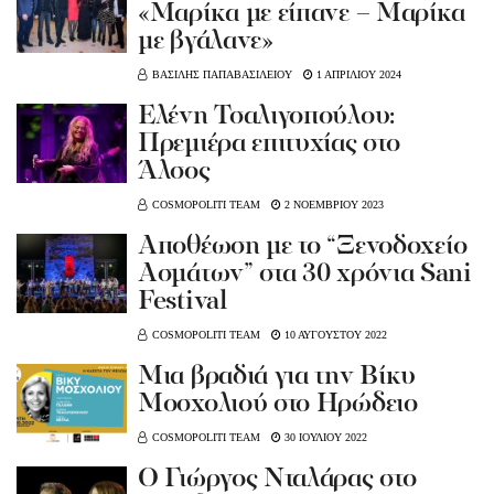
«Μαρίκα με είπανε – Μαρίκα
με βγάλανε»
ΒΑΣΙΛΗΣ ΠΑΠΑΒΑΣΙΛΕΙΟΥ
1 ΑΠΡΙΛΙΟΥ 2024
Ελένη Τσαλιγοπούλου:
Πρεμιέρα επιτυχίας στο
Άλσος
COSMOPOLITI TEAM
2 ΝΟΕΜΒΡΙΟΥ 2023
Αποθέωση με το “Ξενοδοχείο
Ασμάτων” στα 30 χρόνια Sani
Festival
COSMOPOLITI TEAM
10 ΑΥΓΟΥΣΤΟΥ 2022
Μια βραδιά για την Βίκυ
Μοσχολιού στο Ηρώδειο
COSMOPOLITI TEAM
30 ΙΟΥΛΙΟΥ 2022
Ο Γιώργος Νταλάρας στο