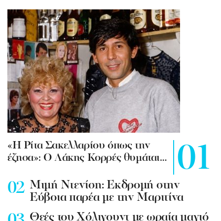
«Η Ρίτα Σακελλαρίου όπως την
έζησα»: Ο Λάκης Κορρές θυμάται…
Mιμή Ντενίση: Εκδρομή στην
Εύβοια παρέα με την Μαριτίνα
Θεές του Χόλιγουντ με ωραία μαγιό