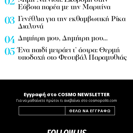
Mιμή Ντενίση: Εκδρομή στην
Εύβοια παρέα με την Μαριτίνα
Γενέθλια για την εκθαμβωτική Ρίκα
Διαλυνά
Δημήτρη μου, Δημήτρη μου…
Ένα παιδί μετράει τ’ άστρα: Θερμή
υποδοχή στο Φεστιβάλ Παραμυθιάς
Εγγραφή στο COSMO NEWSLETTER
Για να μαθαίνετε πρώτοι τι ανεβαίνει στο cosmopoliti.com