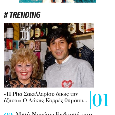
# TRENDING
«Η Ρίτα Σακελλαρίου όπως την
έζησα»: Ο Λάκης Κορρές θυμάται…