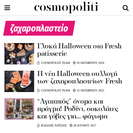
ζαχαροπλαστείο
Γλυκά Halloween στα Fresh
patisserie
COSMOPOLITI TEAM
30 ΟΚΤΩΒΡΙΟΥ 2024
Η νέα Halloween συλλογή
των ζαχαροπλαστείων Fresh
COSMOPOLITI TEAM
13 ΟΚΤΩΒΡΙΟΥ 2022
“Αγαπητός” όνομα και
πράγμα! Ροδίνι, σοκολάτες
και γόβες για… φάγωμα
ΒΑΣΙΛΗΣ ΝΑΤΣΙΟΣ
28 ΙΟΥΝΙΟΥ 2017