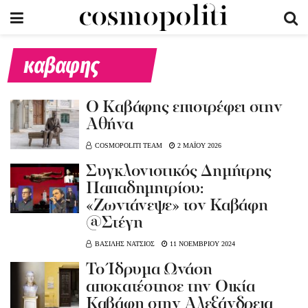
καβαφης
O Kαβάφης επιστρέφει στην
Αθήνα
COSMOPOLITI TEAM
2 ΜΑΪΟΥ 2026
Συγκλονιστικός Δημήτρης
Παπαδημητρίου:
«Ζωντάνεψε» τον Καβάφη
@Στέγη
ΒΑΣΙΛΗΣ ΝΑΤΣΙΟΣ
11 ΝΟΕΜΒΡΙΟΥ 2024
Το Ίδρυμα Ωνάση
αποκατέστησε την Οικία
Καβάφη στην Αλεξάνδρεια