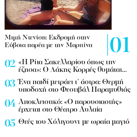
Mιμή Ντενίση: Εκδρομή στην
Εύβοια παρέα με την Μαριτίνα
«Η Ρίτα Σακελλαρίου όπως την
έζησα»: Ο Λάκης Κορρές θυμάται…
Ένα παιδί μετράει τ’ άστρα: Θερμή
υποδοχή στο Φεστιβάλ Παραμυθιάς
Aποκλειστικό: «Ο παρουσιαστής»
έρχεται στο Θέατρο Αυλαία
Θεές του Χόλιγουντ με ωραία μαγιό