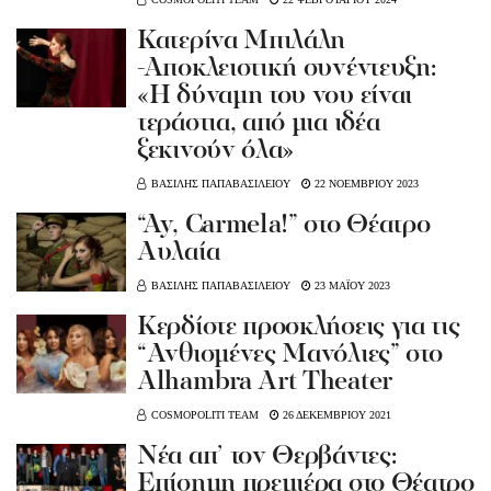
Κατερίνα Μπιλάλη
-Αποκλειστική συνέντευξη:
«Η δύναμη του νου είναι
τεράστια, από μια ιδέα
ξεκινούν όλα»
ΒΑΣΙΛΗΣ ΠΑΠΑΒΑΣΙΛΕΙΟΥ
22 ΝΟΕΜΒΡΙΟΥ 2023
“Ay, Carmela!” στο Θέατρο
Αυλαία
ΒΑΣΙΛΗΣ ΠΑΠΑΒΑΣΙΛΕΙΟΥ
23 ΜΑΪΟΥ 2023
Κερδίστε προσκλήσεις για τις
“Ανθισμένες Μανόλιες” στο
Alhambra Art Theater
COSMOPOLITI TEAM
26 ΔΕΚΕΜΒΡΙΟΥ 2021
Νέα απ’ τον Θερβάντες:
Επίσημη πρεμιέρα στο Θέατρο