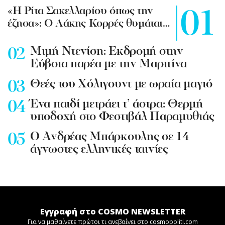
«Η Ρίτα Σακελλαρίου όπως την
έζησα»: Ο Λάκης Κορρές θυμάται…
Mιμή Ντενίση: Εκδρομή στην
Εύβοια παρέα με την Μαριτίνα
Θεές του Χόλιγουντ με ωραία μαγιό
Ένα παιδί μετράει τ’ άστρα: Θερμή
υποδοχή στο Φεστιβάλ Παραμυθιάς
Ο Ανδρέας Μπάρκουλης σε 14
άγνωστες ελληνικές ταινίες
Εγγραφή στο COSMO NEWSLETTER
Για να μαθαίνετε πρώτοι τι ανεβαίνει στο cosmopoliti.com