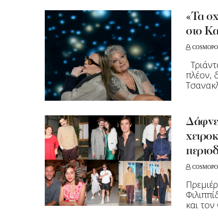
«Τα σχ
στο Κ
COSMOPO
Τριάντα
πλέον, 
Τσανακλί
Δάφνε
χειροκ
περιοδ
COSMOPO
Πρεμιέρ
Φιλιππί
και τον