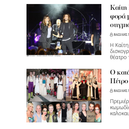
Kαίτη
φορά μ
στιγμι
ΒΑΣΙΛΗΣ 
Η Καίτη
δισκογρ
θέατρο τ
Ο κατά
Πέτρο
ΒΑΣΙΛΗΣ 
Πρεμιέρ
κωμωδία
καλοκαι