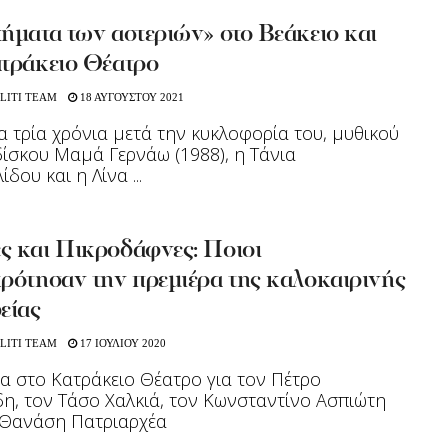
ήματα των αστεριών» στο Βεάκειο και
ατράκειο Θέατρο
LITI TEAM
18 ΑΥΓΟΥΣΤΟΥ 2021
 τρία χρόνια μετά την κυκλοφορία του, μυθικού
δίσκου Μαμά Γερνάω (1988), η Τάνια
δου και η Λίνα ...
ς και Πικροδάφνες: Ποιοι
ρότησαν την πρεμιέρα της καλοκαιρινής
είας
LITI TEAM
17 ΙΟΥΛΙΟΥ 2020
α στο Κατράκειο Θέατρο για τον Πέτρο
δη, τον Τάσο Χαλκιά, τον Κωνσταντίνο Ασπιώτη
 Θανάση Πατριαρχέα