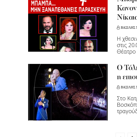
Κανον
Νίκαι
ΒΑΣΙΛΗΣ 
Η χθεσ
στις 20
Θέατρο 
Ο Τόλ
η επι
ΒΑΣΙΛΗΣ 
Στο Κατ
Βοσκόπο
τραγούδ