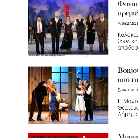
Φαντα
πρεμι
ΒΑΣΙΛΗΣ 
Καλοκαι
θρυλικ
απόδοσ
...
Bonjou
από τ
ΒΑΣΙΛΗΣ 
Η Μαντ
Θεατρικ
Δήμητρα
Μπαμπ