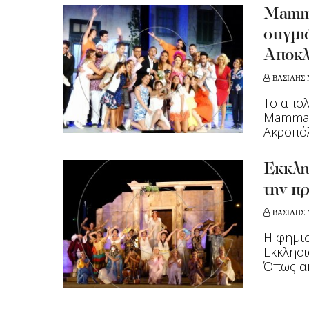
Μamma
στιγμι
Αποκλ
ΒΑΣΙΛΗΣ 
To απολ
Μamma M
Ακροπόλ
Εκκλη
την πρ
ΒΑΣΙΛΗΣ 
Η φημι
Εκκλησι
Όπως ακ