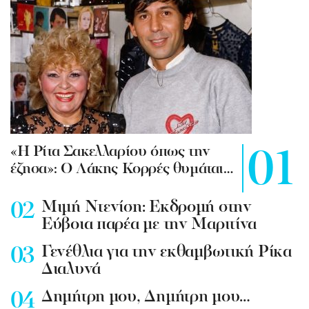
«Η Ρίτα Σακελλαρίου όπως την
έζησα»: Ο Λάκης Κορρές θυμάται…
Mιμή Ντενίση: Εκδρομή στην
Εύβοια παρέα με την Μαριτίνα
Γενέθλια για την εκθαμβωτική Ρίκα
Διαλυνά
Δημήτρη μου, Δημήτρη μου…