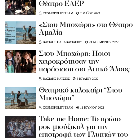
Θέατρο ΕΛΕΡ
COSMOPOLITI TEAM
2 ΜΑΪΟΥ 2023
«Στου Μποχώρη» στο Θέατρο
Αμαλία
ΒΑΣΙΛΗΣ ΠΑΠΑΒΑΣΙΛΕΙΟΥ
24 ΝΟΕΜΒΡΙΟΥ 2022
Στου Μποχώρη: Ποιοι
χειροκρότησαν την
παράσταση στο Αττικό Άλσος
ΒΑΣΙΛΗΣ ΝΑΤΣΙΟΣ
8 ΙΟΥΛΙΟΥ 2022
Θεατρικό καλοκαίρι “Στου
Μποχώρη”
COSMOPOLITI TEAM
11 ΙΟΥΝΙΟΥ 2022
Take me Home: Το πρώτο
ροκ μιούζικαλ για την
επιστροφή των Γλυπτών του