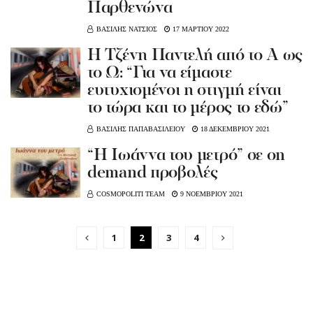
Παρθενώνα
ΒΑΣΙΛΗΣ ΝΑΤΣΙΟΣ
17 ΜΑΡΤΙΟΥ 2022
Η Τζένη Παντελή από το Α ως
το Ω: “Για να είμαστε
ευτυχισμένοι η στιγμή είναι
το τώρα και το μέρος το εδώ”
ΒΑΣΙΛΗΣ ΠΑΠΑΒΑΣΙΛΕΙΟΥ
18 ΔΕΚΕΜΒΡΙΟΥ 2021
“Η Ιωάννα του μετρό” σε on
demand προβολές
COSMOPOLITI TEAM
9 ΝΟΕΜΒΡΙΟΥ 2021
1
2
3
4