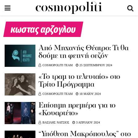
κωστας αρζογλου
Από Μηχανής Θέατρο: Τι θα
δούμε τη φετινή σεζόν
COSMOPOLITI TEAM
25 ΣΕΠΤΕΜΒΡΙΟΥ 2024
«Το τραμ το τελευταίο» στο
Τρίτο Πρόγραμμα
COSMOPOLITI TEAM
18 ΜΑΪΟΥ 2024
Επίσημη πρεμιέρα για το
«Κουαρτέτο»
ΒΑΣΙΛΗΣ ΝΑΤΣΙΟΣ
3 ΑΠΡΙΛΙΟΥ 2024
“Υπόθεση Μακρόπουλος” στο