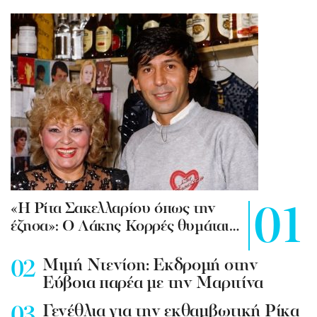
«Η Ρίτα Σακελλαρίου όπως την
έζησα»: Ο Λάκης Κορρές θυμάται…
Mιμή Ντενίση: Εκδρομή στην
Εύβοια παρέα με την Μαριτίνα
Γενέθλια για την εκθαμβωτική Ρίκα