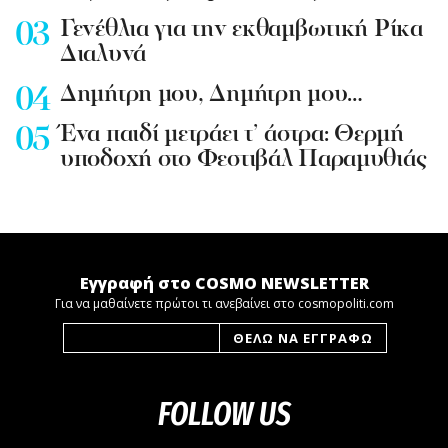
Γενέθλια για την εκθαμβωτική Ρίκα
Διαλυνά
Δημήτρη μου, Δημήτρη μου…
Ένα παιδί μετράει τ’ άστρα: Θερμή
υποδοχή στο Φεστιβάλ Παραμυθιάς
Εγγραφή στο COSMO NEWSLETTER
Για να μαθαίνετε πρώτοι τι ανεβαίνει στο cosmopoliti.com
FOLLOW US