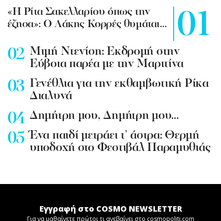
«Η Ρίτα Σακελλαρίου όπως την
έζησα»: Ο Λάκης Κορρές θυμάται…
Mιμή Ντενίση: Εκδρομή στην
Εύβοια παρέα με την Μαριτίνα
Γενέθλια για την εκθαμβωτική Ρίκα
Διαλυνά
Δημήτρη μου, Δημήτρη μου…
Ένα παιδί μετράει τ’ άστρα: Θερμή
υποδοχή στο Φεστιβάλ Παραμυθιάς
Εγγραφή στο COSMO NEWSLETTER
Για να μαθαίνετε πρώτοι τι ανεβαίνει στο cosmopoliti.com