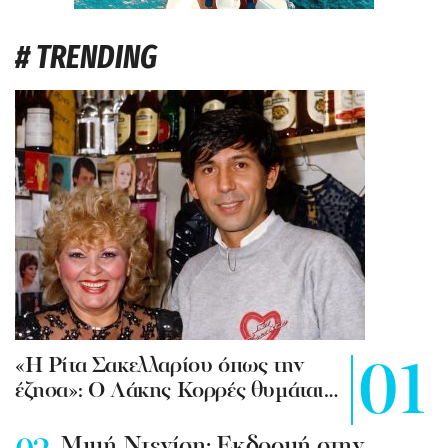
# TRENDING
«Η Ρίτα Σακελλαρίου όπως την
έζησα»: Ο Λάκης Κορρές θυμάται…
Mιμή Ντενίση: Εκδρομή στην