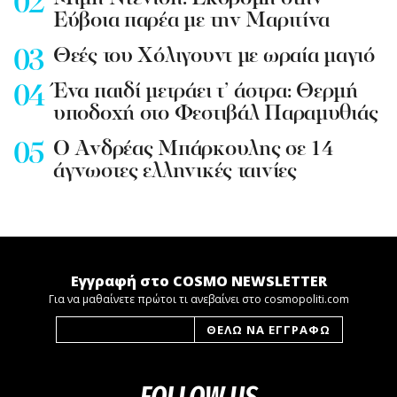
Εύβοια παρέα με την Μαριτίνα
Θεές του Χόλιγουντ με ωραία μαγιό
Ένα παιδί μετράει τ’ άστρα: Θερμή
υποδοχή στο Φεστιβάλ Παραμυθιάς
Ο Ανδρέας Μπάρκουλης σε 14
άγνωστες ελληνικές ταινίες
Εγγραφή στο COSMO NEWSLETTER
Για να μαθαίνετε πρώτοι τι ανεβαίνει στο cosmopoliti.com