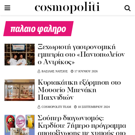
παλαιο φαληρο
Ξεχωριστή γαστρονομική
εμπειρία στο «Παντοπωλείον
ο Αντρίκος»
ΒΑΣΙΛΗΣ ΝΑΤΣΙΟΣ
17 ΙΟΥΝΙΟΥ 2026
Κυριακάτικη εξόρμηση στο
Μουσείο Μπενάκη
Παιχνιδιών
COSMOPOLITI TEAM
18 ΣΕΠΤΕΜΒΡΙΟΥ 2024
Σούπερ διαγωνισμός:
Κερδίστε 7ήμερο πρόγραμμα
αποτοξίνωσης με χυμούς στο