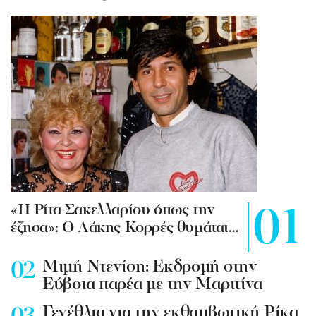
«Η Ρίτα Σακελλαρίου όπως την
έζησα»: Ο Λάκης Κορρές θυμάται…
Mιμή Ντενίση: Εκδρομή στην
Εύβοια παρέα με την Μαριτίνα
Γενέθλια για την εκθαμβωτική Ρίκα