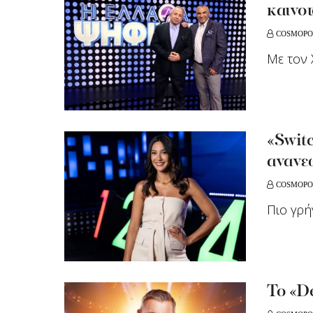
καινοτ
COSMOPO
Με τον 
«Switc
ανανε
COSMOPO
Πιο γρή
Το «D