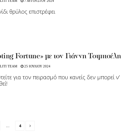
LITI TEAM
7 ΑΥΓΟΥΣΤΟΥ 2024
νίδι θρύλος επιστρέφει
ing Fortune» με τον Γιάννη Τσιμιτσέλη
LITI TEAM
25 ΙΟΥΛΙΟΥ 2024
τείτε για τον πειρασμό που κανείς δεν μπορεί ν’
εί!
…
4