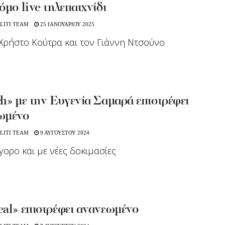
όμο live τηλεπαιχνίδι
LITI TEAM
25 ΙΑΝΟΥΑΡΙΟΥ 2025
Χρήστο Κούτρα και τον Γιάννη Ντσούνο
h» με την Ευγενία Σαμαρά επιστρέφει
ωμένο
LITI TEAM
9 ΑΥΓΟΥΣΤΟΥ 2024
γορο και με νέες δοκιμασίες
eal» επιστρέφει ανανεωμένο