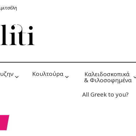
ιμιτσέλη
υζην
Κουλτούρα
Καλειδοσκοπικά 
& Φιλοσοφημένα
All Greek to you?