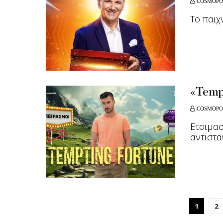
COSMOPO
Το παιχ
«Tempt
COSMOPO
Ετοιμασ
αντισταθ
1
2