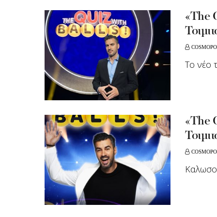
«The Q
Τσιμιτ
COSMOPO
Το νέο 
«The Q
Τσιμιτ
COSMOPO
Καλωσορ