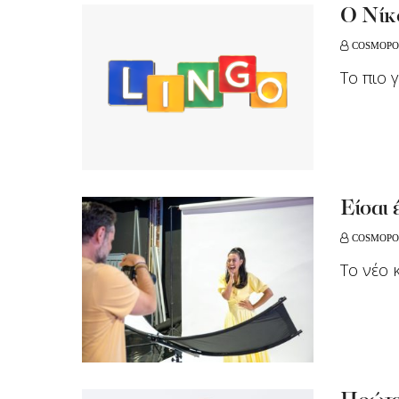
Ο Νίκο
COSMOPO
Tο πιο 
Είσαι 
COSMOPO
Το νέο 