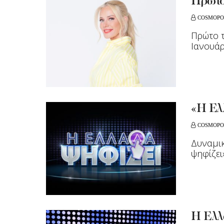
Πρώτο
COSMOPO
Πρώτο τ
Ιανουάρ
«Η Ελ
COSMOPO
Δυναμικ
ψηφίζει
Η Ελλά