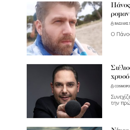
Πάνος
ρομαν
ΒΑΣΙΛΗΣ 
Ο Πάνος
Στέλιο
χρυσό
COSMOPO
Συνεχίζ
την πρώ