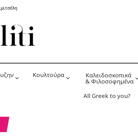
ιμιτσέλη
υζην
Κουλτούρα
Καλειδοσκοπικά 
& Φιλοσοφημένα
All Greek to you?