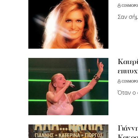
COSMOPO
Σαν σήμ
Kατερί
επιτυχ
COSMOPO
Όταν ο 
Γιάνν