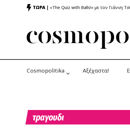
ΤΩΡΑ |
«The Quiz with Balls!» με τον Γιάννη Τσ
Cosmopolitika
Αξέχαστα!
Ε
τραγουδι