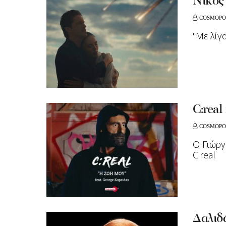
Νίκος
COSMOPO
"Με λίγ
C:real
COSMOPO
Ο Γιώργ
C:real
Δαλιδά