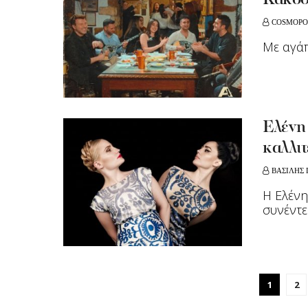
Κακοσ
COSMOPO
Με αγάπ
Eλένη
καλλιτ
ΒΑΣΙΛΗΣ
Η Eλένη
συνέντε
1
2