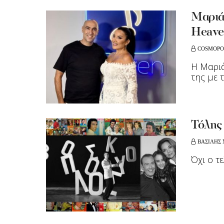
Μαριά
Heave
COSMOPO
Η Μαρι
της με 
Τόλης
ΒΑΣΙΛΗΣ 
Όχι ο τ