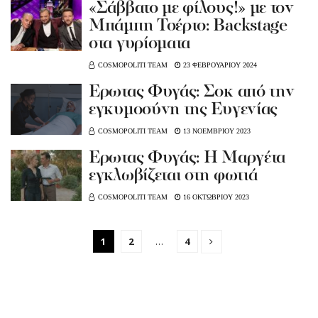
«Σάββατο με φίλους!» με τον
Μπάμπη Τσέρτο: Βackstage
στα γυρίσματα
COSMOPOLITI TEAM
23 ΦΕΒΡΟΥΑΡΙΟΥ 2024
Έρωτας Φυγάς: Σοκ από την
εγκυμοσύνη της Ευγενίας
COSMOPOLITI TEAM
13 ΝΟΕΜΒΡΙΟΥ 2023
Έρωτας Φυγάς: Η Μαργέτα
εγκλωβίζεται στη φωτιά
COSMOPOLITI TEAM
16 ΟΚΤΩΒΡΙΟΥ 2023
1
2
…
4