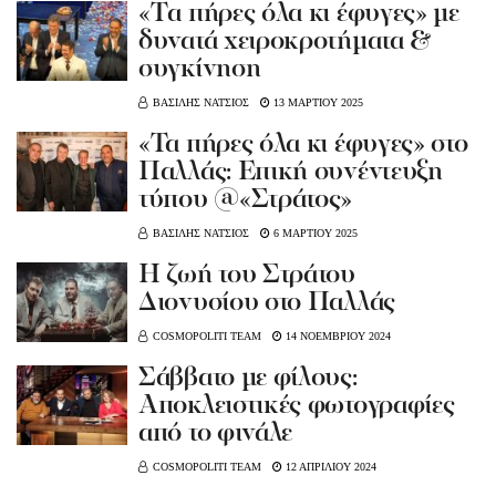
«Tα πήρες όλα κι έφυγες» με
δυνατά χειροκροτήματα &
συγκίνηση
ΒΑΣΙΛΗΣ ΝΑΤΣΙΟΣ
13 ΜΑΡΤΙΟΥ 2025
«Τα πήρες όλα κι έφυγες» στο
Παλλάς: Επική συνέντευξη
τύπου @«Στράτος»
ΒΑΣΙΛΗΣ ΝΑΤΣΙΟΣ
6 ΜΑΡΤΙΟΥ 2025
Η ζωή του Στράτου
Διονυσίου στο Παλλάς
COSMOPOLITI TEAM
14 ΝΟΕΜΒΡΙΟΥ 2024
Σάββατο με φίλους:
Αποκλειστικές φωτογραφίες
από το φινάλε
COSMOPOLITI TEAM
12 ΑΠΡΙΛΙΟΥ 2024