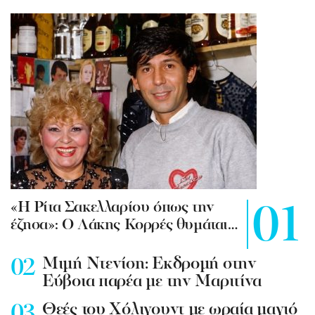
«Η Ρίτα Σακελλαρίου όπως την
έζησα»: Ο Λάκης Κορρές θυμάται…
Mιμή Ντενίση: Εκδρομή στην
Εύβοια παρέα με την Μαριτίνα
Θεές του Χόλιγουντ με ωραία μαγιό