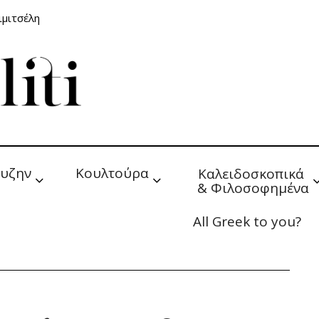
ιμιτσέλη
υζην
Κουλτούρα
Καλειδοσκοπικά 
& Φιλοσοφημένα
All Greek to you?