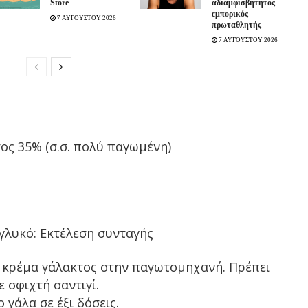
Store
αδιαμφισβήτητος
εμπορικός
7 ΑΥΓΟΥΣΤΟΥ 2026
πρωταθλητής
7 ΑΥΓΟΥΣΤΟΥ 2026
ος 35% (σ.σ. πολύ παγωμένη)
 γλυκό: Εκτέλεση συνταγής
 κρέμα γάλακτος στην παγωτομηχανή. Πρέπει
ε σφιχτή σαντιγί.
γάλα σε έξι δόσεις.