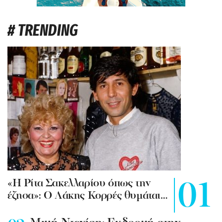
# TRENDING
«Η Ρίτα Σακελλαρίου όπως την
έζησα»: Ο Λάκης Κορρές θυμάται…