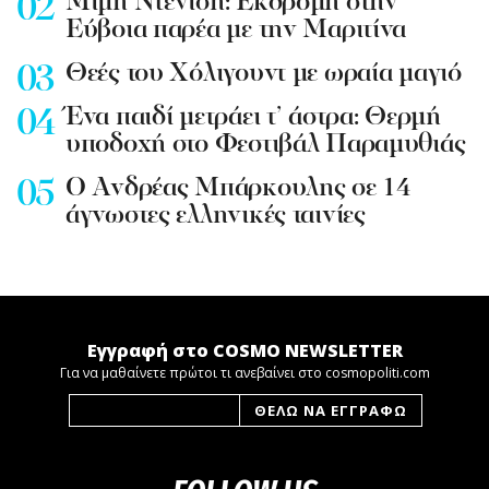
Mιμή Ντενίση: Εκδρομή στην
Εύβοια παρέα με την Μαριτίνα
Θεές του Χόλιγουντ με ωραία μαγιό
Ένα παιδί μετράει τ’ άστρα: Θερμή
υποδοχή στο Φεστιβάλ Παραμυθιάς
Ο Ανδρέας Μπάρκουλης σε 14
άγνωστες ελληνικές ταινίες
Εγγραφή στο COSMO NEWSLETTER
Για να μαθαίνετε πρώτοι τι ανεβαίνει στο cosmopoliti.com