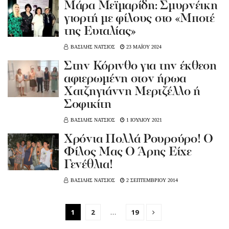
Μάρα Μεϊμαρίδη: Σμυρνέικη
γιορτή με φίλους στο «Μποτέ
της Ευταλίας»
ΒΑΣΙΛΗΣ ΝΑΤΣΙΟΣ
23 ΜΑΪΟΥ 2024
Στην Κόρινθο για την έκθεση
αφιερωμένη στον ήρωα
Χατζηγιάννη Μερτζέλλο ή
Σοφικίτη
ΒΑΣΙΛΗΣ ΝΑΤΣΙΟΣ
1 ΙΟΥΛΙΟΥ 2021
Xρόνια Πολλά Ρουρούρο! Ο
Φίλος Μας Ο Άρης Είχε
Γενέθλια!
ΒΑΣΙΛΗΣ ΝΑΤΣΙΟΣ
2 ΣΕΠΤΕΜΒΡΙΟΥ 2014
1
2
…
19