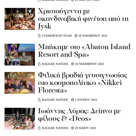
Χριστούγεννα με
σκανδιναβική φινέτσα από τη
Jysk
COSMOPOLITI TEAM
18 ΝΟΕΜΒΡΙΟΥ 2024
Μπήκαμε στο «Abaton Island
Resort and Spa»
ΒΑΣΙΛΗΣ ΝΑΤΣΙΟΣ
10 ΝΟΕΜΒΡΙΟΥ 2024
Φιλική βραδιά γευσιγνωσίας
στο κοσμοπολίτικο «Nikkei
Floresta»
ΒΑΣΙΛΗΣ ΝΑΤΣΙΟΣ
5 ΙΟΥΝΙΟΥ 2024
Ιωάννης Λύρας: Δείπνο με
φίλους & «Deos»
ΒΑΣΙΛΗΣ ΝΑΤΣΙΟΣ
28 ΜΑΪΟΥ 2024