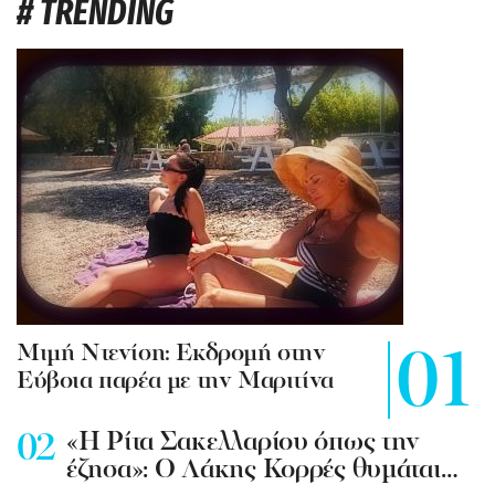
# TRENDING
Mιμή Ντενίση: Εκδρομή στην
Εύβοια παρέα με την Μαριτίνα
«Η Ρίτα Σακελλαρίου όπως την
έζησα»: Ο Λάκης Κορρές θυμάται…