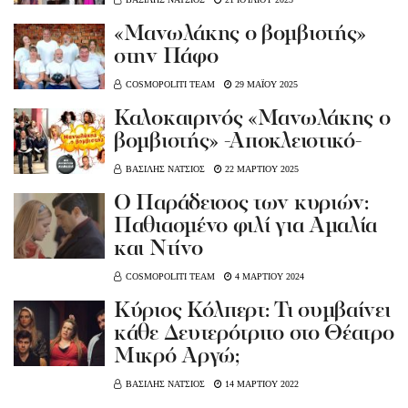
«Μανωλάκης ο βομβιστής»
στην Πάφο
COSMOPOLITI TEAM
29 ΜΑΪΟΥ 2025
Καλοκαιρινός «Μανωλάκης ο
βομβιστής» -Αποκλειστικό-
ΒΑΣΙΛΗΣ ΝΑΤΣΙΟΣ
22 ΜΑΡΤΙΟΥ 2025
Ο Παράδεισος των κυριών:
Παθιασμένο φιλί για Αμαλία
και Ντίνο
COSMOPOLITI TEAM
4 ΜΑΡΤΙΟΥ 2024
Kύριος Κόλπερτ: Τι συμβαίνει
κάθε Δευτερότριτο στο Θέατρο
Μικρό Αργώ;
ΒΑΣΙΛΗΣ ΝΑΤΣΙΟΣ
14 ΜΑΡΤΙΟΥ 2022