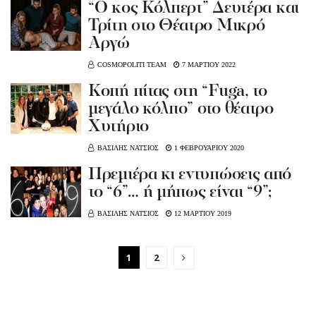
“Ο κος Κόλπερτ” Δευτέρα και
Τρίτη στο Θέατρο Μικρό
Αργώ
COSMOPOLITI TEAM
7 ΜΑΡΤΙΟΥ 2022
Koπή πίτας στη “Fuga, το
μεγάλο κόλπο” στο θέατρο
Χυτήριο
ΒΑΣΙΛΗΣ ΝΑΤΣΙΟΣ
1 ΦΕΒΡΟΥΑΡΙΟΥ 2020
Πρεμιέρα κι εντυπώσεις από
το “6”… ή μήπως είναι “9”;
ΒΑΣΙΛΗΣ ΝΑΤΣΙΟΣ
12 ΜΑΡΤΙΟΥ 2019
1
2