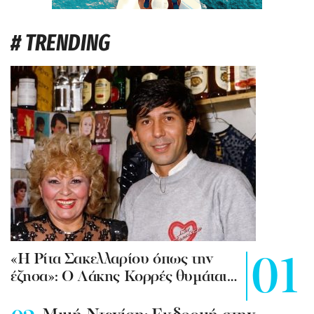
# TRENDING
«Η Ρίτα Σακελλαρίου όπως την
έζησα»: Ο Λάκης Κορρές θυμάται…