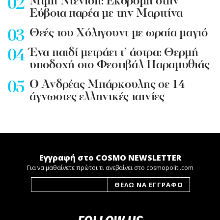
Mιμή Ντενίση: Εκδρομή στην
Εύβοια παρέα με την Μαριτίνα
Θεές του Χόλιγουντ με ωραία μαγιό
Ένα παιδί μετράει τ’ άστρα: Θερμή
υποδοχή στο Φεστιβάλ Παραμυθιάς
Ο Ανδρέας Μπάρκουλης σε 14
άγνωστες ελληνικές ταινίες
Εγγραφή στο COSMO NEWSLETTER
Για να μαθαίνετε πρώτοι τι ανεβαίνει στο cosmopoliti.com