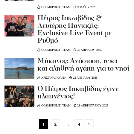
COSMOPOLITI TEAM
9 ΜΑΪΟΥ 2025
Πέτρος Ιακωβίδης &
Λευτέρης Πανταζής:
Exclusive Live Event με
Ρυθμό
COSMOPOLITI TEAM
30 ΑΠΡΙΛΙΟΥ 2025
Μύκονος: Ανάσταση, reset
και αληθινή αγάπη για το νησί
ΧΡΙΣΤΙΝΑ ΠΟΛΙΤΗ
22 ΑΠΡΙΛΙΟΥ 2025
Ο Πέτρος Ιακωβίδης έγινε
πλατινένιος!
COSMOPOLITI TEAM
21 ΦΕΒΡΟΥΑΡΙΟΥ 2025
1
2
…
4