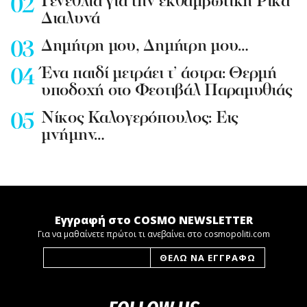
Γενέθλια για την εκθαμβωτική Ρίκα
Διαλυνά
Δημήτρη μου, Δημήτρη μου…
Ένα παιδί μετράει τ’ άστρα: Θερμή
υποδοχή στο Φεστιβάλ Παραμυθιάς
Νίκος Καλογερόπουλος: Εις
μνήμην…
Εγγραφή στο COSMO NEWSLETTER
Για να μαθαίνετε πρώτοι τι ανεβαίνει στο cosmopoliti.com