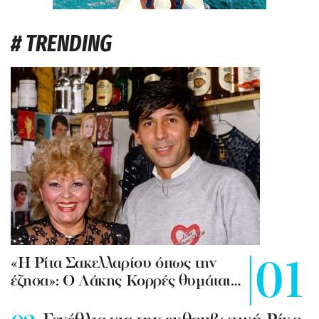
# TRENDING
«Η Ρίτα Σακελλαρίου όπως την
έζησα»: Ο Λάκης Κορρές θυμάται…