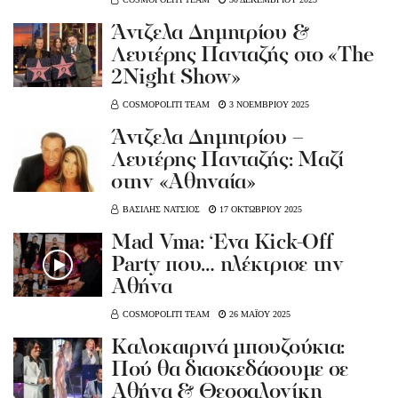
Άντζελα Δημητρίου &
Λευτέρης Πανταζής στο «The
2Night Show»
COSMOPOLITI TEAM
3 ΝΟΕΜΒΡΙΟΥ 2025
Άντζελα Δημητρίου –
Λευτέρης Πανταζής: Μαζί
στην «Αθηναία»
ΒΑΣΙΛΗΣ ΝΑΤΣΙΟΣ
17 ΟΚΤΩΒΡΙΟΥ 2025
Μad Vma: ‘Eνα Kick-Off
Party που… ηλέκτρισε την
Αθήνα
COSMOPOLITI TEAM
26 ΜΑΪΟΥ 2025
Kαλοκαιρινά μπουζούκια:
Πού θα διασκεδάσουμε σε
Αθήνα & Θεσσαλονίκη