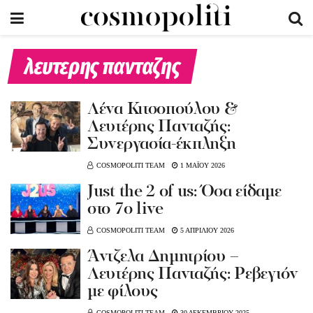
λευτερης πανταζης
Λένα Κιτσοπούλου &
Λευτέρης Πανταζής:
Συνεργασία-έκπληξη
COSMOPOLITI TEAM
1 ΜΑΪΟΥ 2026
Just the 2 οf us: Όσα είδαμε
στο 7ο live
COSMOPOLITI TEAM
5 ΑΠΡΙΛΙΟΥ 2026
Άντζελα Δημητρίου –
Λευτέρης Πανταζής: Ρεβεγιόν
με φίλους
COSMOPOLITI TEAM
30 ΔΕΚΕΜΒΡΙΟΥ 2025