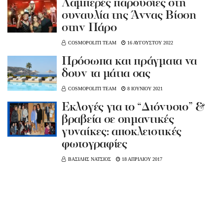
Λαμπερές παρουσίες στη
συναυλία της Άννας Βίσση
στην Πάρο
COSMOPOLITI TEAM
16 ΑΥΓΟΥΣΤΟΥ 2022
Πρόσωπα και πράγματα να
δουν τα μάτια σας
COSMOPOLITI TEAM
8 ΙΟΥΝΙΟΥ 2021
Εκλογές για το “Διόνυσιο” &
βραβεία σε σημαντικές
γυναίκες: αποκλειστικές
φωτογραφίες
ΒΑΣΙΛΗΣ ΝΑΤΣΙΟΣ
18 ΑΠΡΙΛΙΟΥ 2017