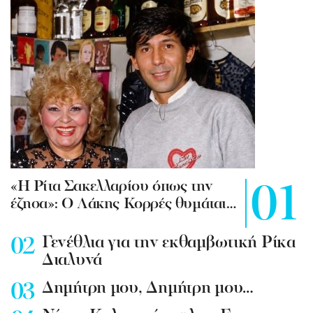
«Η Ρίτα Σακελλαρίου όπως την
έζησα»: Ο Λάκης Κορρές θυμάται…
Γενέθλια για την εκθαμβωτική Ρίκα
Διαλυνά
Δημήτρη μου, Δημήτρη μου…