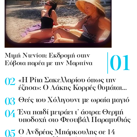
Mιμή Ντενίση: Εκδρομή στην
Εύβοια παρέα με την Μαριτίνα
«Η Ρίτα Σακελλαρίου όπως την
έζησα»: Ο Λάκης Κορρές θυμάται…
Θεές του Χόλιγουντ με ωραία μαγιό
Ένα παιδί μετράει τ’ άστρα: Θερμή
υποδοχή στο Φεστιβάλ Παραμυθιάς
Ο Ανδρέας Μπάρκουλης σε 14